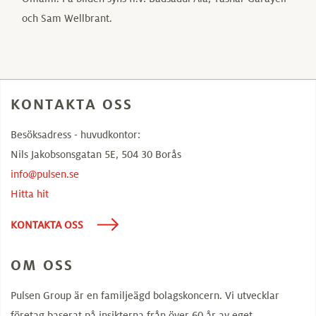
och Sam Wellbrant.
KONTAKTA OSS
Besöksadress - huvudkontor:
Nils Jakobsonsgatan 5E, 504 30 Borås
info@pulsen.se
Hitta hit
KONTAKTA OSS
OM OSS
Pulsen Group är en familjeägd bolagskoncern. Vi utvecklar
företag baserat på insikterna från över 60 år av eget,