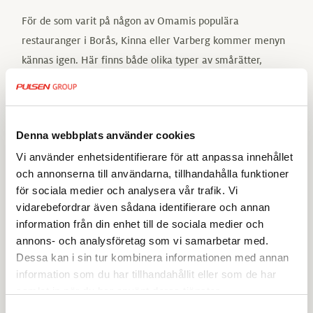
För de som varit på någon av Omamis populära
restauranger i Borås, Kinna eller Varberg kommer menyn
kännas igen. Här finns både olika typer av smårätter,
matiga baos, fräscha bowls, dumplings och sushi. För den
som föredrar vegetariskt finns också många alternativ att
välja mellan.
Denna webbplats använder cookies
Restaurangen i centrala Ulricehamn bjuder däremot på
Vi använder enhetsidentifierare för att anpassa innehållet
vissa nyheter, som inte finns på de andra restaurangerna,
och annonserna till användarna, tillhandahålla funktioner
berättar Yashar Garayeli.
för sociala medier och analysera vår trafik. Vi
vidarebefordrar även sådana identifierare och annan
”Vi kommer vara den första av våra restauranger som
information från din enhet till de sociala medier och
erbjuder möjligheten att dricka öl eller vin till maten. Vi
annons- och analysföretag som vi samarbetar med.
Dessa kan i sin tur kombinera informationen med annan
tror det blir en smakkombination som våra gäster kommer
information som du har tillhandahållit eller som de har
uppskatta. Dessutom blir vi en digital restaurang, där man
samlat in när du har använt deras tjänster.
beställer sin mat från bordet genom att scanna QR-koder,