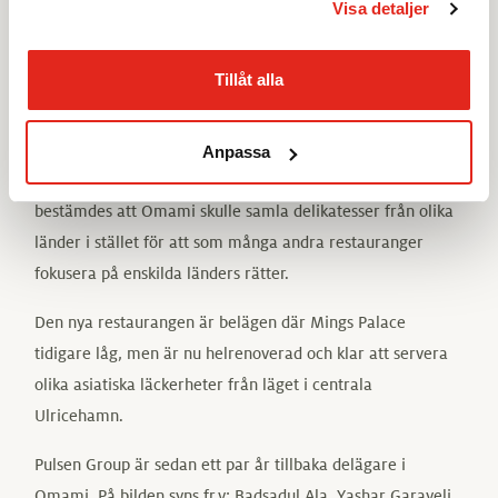
men får det naturligtvis serverat vid bordet av vår duktiga
Visa detaljer
personal.”
Tillåt alla
Under Yashar Garayelis ledning har Omami varit en snabbt
växande framgångssaga i Västsverige. Sen den blygsamma
starten har kedjan snabbt blivit populär och väckt intresse
Anpassa
bland både matälskare och influencers. Redan från start
bestämdes att Omami skulle samla delikatesser från olika
länder i stället för att som många andra restauranger
fokusera på enskilda länders rätter.
Den nya restaurangen är belägen där Mings Palace
tidigare låg, men är nu helrenoverad och klar att servera
olika asiatiska läckerheter från läget i centrala
Ulricehamn.
Pulsen Group är sedan ett par år tillbaka delägare i
Omami. På bilden syns fr.v: Badsadul Ala, Yashar Garayeli