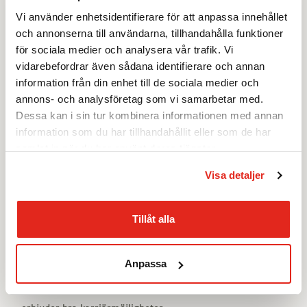
manager på Pulsen Group.
Vi använder enhetsidentifierare för att anpassa innehållet
och annonserna till användarna, tillhandahålla funktioner
I motiveringen konstaterar Karriärföretagen att:
för sociala medier och analysera vår trafik. Vi
vidarebefordrar även sådana identifierare och annan
”Pulsen Group har utsetts till ett Karriärföretag för femte
information från din enhet till de sociala medier och
året i rad. De har framgångsrikt arbetat för att skapa en
annons- och analysföretag som vi samarbetar med.
attraktiv och utvecklande arbetsplats och återkommande
Dessa kan i sin tur kombinera informationen med annan
visat hur de främjar en stark företagskultur som
information som du har tillhandahållit eller som de har
uppmuntrar utveckling, personlig drivkraft, ansvarstagande
samlat in när du har använt deras tjänster.
och långsiktighet. Med fokus på nyckelområden som
Visa detaljer
arbetsmiljö, ledarskap och mångfald har Pulsen Group
visat hur värdegrunden är en naturlig del av koncernens
Tillåt alla
DNA och en ledstjärna i ambitionen att utveckla företag,
människor och världen.”
Anpassa
Sedan 2011 har Karriärföretagen utsett bolag som de
genom en urvals- och juryprocess kommer fram till