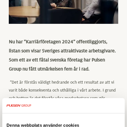
Nu har ”Karriärföretagen 2024” offentliggjorts,
listan som visar Sveriges attraktivaste arbetsgivare.
Som ett av ett fåtal svenska företag har Pulsen
Group nu fått utmärkelsen fem år i rad.
”Det är förstås väldigt hedrande och ett resultat av att vi
varit både konsekventa och uthålliga i vårt arbete. I grund
och botten är det förstås våra medarbetare som gör
skillnaden, att vi lever enligt våra värderingar. Att vi
utmanar varandra och agerar personligt, ansvarstagande
och långsiktigt”, säger
Eva Fröberg
, People & Culture
Denna webbplats använder cookies