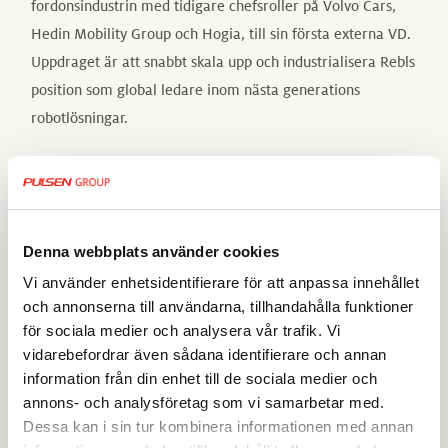
fordonsindustrin med tidigare chefsroller på Volvo Cars,
Hedin Mobility Group och Hogia, till sin första externa VD.
Uppdraget är att snabbt skala upp och industrialisera Rebls
position som global ledare inom nästa generations
robotlösningar.
”Vi är glada över att samarbeta med internationella
företag som H&M och IKEA. Våra AI-drivna robotar
integreras snabbt i lagerverksamheten, minskar repetitiva
arbetsuppgifter för personalen och ökar den övergripande
Denna webbplats använder cookies
effektiviteten. Det är banbrytande teknik som öppnar nya
Vi använder enhetsidentifierare för att anpassa innehållet
möjligheter för automatisering inom sektorer som tidigare
och annonserna till användarna, tillhandahålla funktioner
inte kunnat dra nytta av robotar”, säger Nicholas Tengelin,
för sociala medier och analysera vår trafik. Vi
vidarebefordrar även sådana identifierare och annan
VD för Rebl Industries.
information från din enhet till de sociala medier och
Robotautomation har länge varit vanligt förekommande
annons- och analysföretag som vi samarbetar med.
Dessa kan i sin tur kombinera informationen med annan
inom fordons- och industriproduktion, men nu genomgår