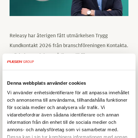
Releasy har återigen fått utmärkelsen Trygg
Kundkontakt 2026 från branschföreningen Kontakta.
Märkningen delas ut årligen till företag som
uppfyller högt ställda krav på etisk affärsverksamhet.
Trygg Kundkontakt är en kvalitetsstämpel som visar att ett
Denna webbplats använder cookies
företag följer strikta stadgar och affärsetiska riktlinjer
Vi använder enhetsidentifierare för att anpassa innehållet
inom kundservice och försäljning. För kunder och
och annonserna till användarna, tillhandahålla funktioner
samarbetspartners är märkningen en tydlig signal om att
för sociala medier och analysera vår trafik. Vi
välja en pålitlig partner.
vidarebefordrar även sådana identifierare och annan
information från din enhet till de sociala medier och
“Det här bekräftar att vi håller en hög etisk standard i
annons- och analysföretag som vi samarbetar med.
vardagen. Våra relationer bygger på förtroende, oavsett
Dessa kan i sin tur kombinera informationen med annan