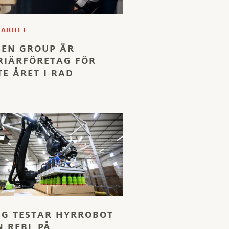
BARHET
SEN GROUP ÄR
RIÄRFÖRETAG FÖR
E ÅRET I RAD
NG TESTAR HYRROBOT
N REBL PÅ