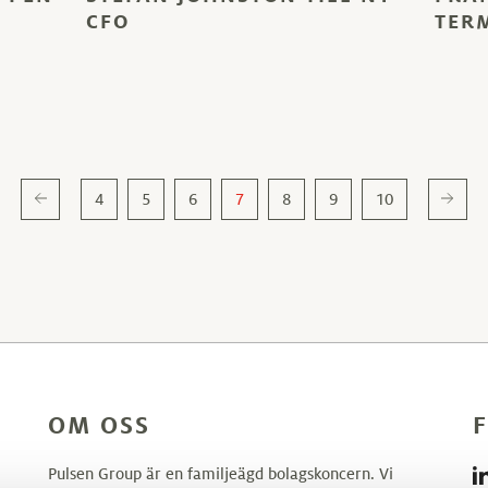
CFO
TER
4
5
6
7
8
9
10
OM OSS
F
Pulsen Group är en familjeägd bolagskoncern. Vi