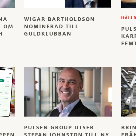
NA
WIGAR BARTHOLDSON
HÅLL
E OM
NOMINERAD TILL
PUL
H
GULDKLUBBAN
KAR
FEMT
PULSEN GROUP UTSER
BRI
PPEN
STEFAN JOHNSTON TILL NY
FRÅ